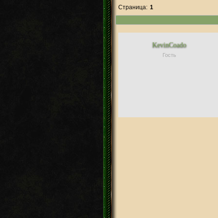
Страница:
1
KevinCoado
Гость