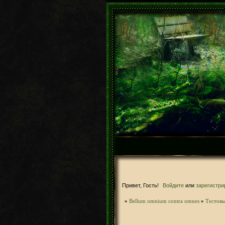
Привет, Гость!
Войдите
или
зарегистри
»
Bellum omnium contra omnes
»
­Тестов