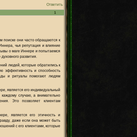
Ответить
1
ом поиске они часто обращаются к
Иннера, чья репутация и влияние
зывы о маге Иннере и попытаемся
 духовного развития.
ний людей, которые обратились к
ую эффективность и способность
тоды и ритуалы помогают людям
ере, является его индивидуальный
к каждому случаю, а внимательно
ения. Это позволяет клиентам
ре, является его этичность и
правду, даже если она может быть
ношений с его клиентами, которые