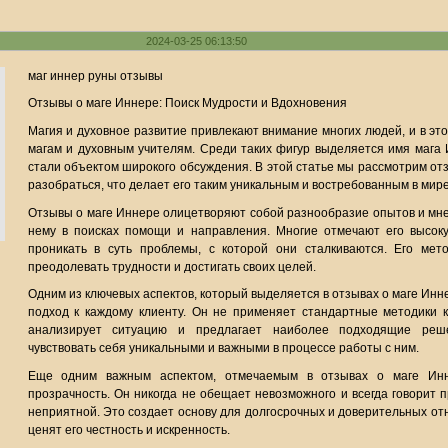
2024-03-25 06:13:50
маг иннер руны отзывы
Отзывы о маге Иннере: Поиск Мудрости и Вдохновения
Магия и духовное развитие привлекают внимание многих людей, и в эт
магам и духовным учителям. Среди таких фигур выделяется имя мага 
стали объектом широкого обсуждения. В этой статье мы рассмотрим от
разобраться, что делает его таким уникальным и востребованным в мире
Отзывы о маге Иннере олицетворяют собой разнообразие опытов и мне
нему в поисках помощи и направления. Многие отмечают его высок
проникать в суть проблемы, с которой они сталкиваются. Его ме
преодолевать трудности и достигать своих целей.
Одним из ключевых аспектов, который выделяется в отзывах о маге Инн
подход к каждому клиенту. Он не применяет стандартные методики 
анализирует ситуацию и предлагает наиболее подходящие реш
чувствовать себя уникальными и важными в процессе работы с ним.
Еще одним важным аспектом, отмечаемым в отзывах о маге Инне
прозрачность. Он никогда не обещает невозможного и всегда говорит 
неприятной. Это создает основу для долгосрочных и доверительных от
ценят его честность и искренность.