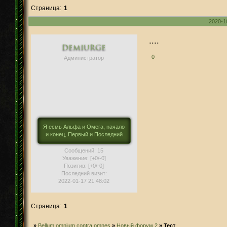
Страница:
1
2020-1
....
Demiurge
0
Администратор
Я есмь Альфа и Омега, начало
и конец, Первый и Последний
Сообщений:
15
Уважение:
[+0/-0]
Позитив:
[+0/-0]
Последний визит:
2022-01-17 21:48:02
Страница:
1
»
Bellum omnium contra omnes
»
Новый форум 2
»
Тест