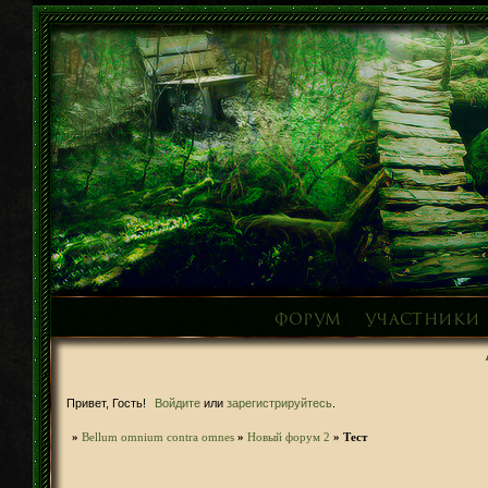
Форум
Участники
Привет, Гость!
Войдите
или
зарегистрируйтесь
.
»
Bellum omnium contra omnes
»
Новый форум 2
»
Тест