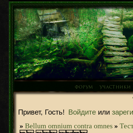
Форум
Участники
Привет, Гость!
Войдите
или
зарег
»
Bellum omnium contra omnes
»
­Те