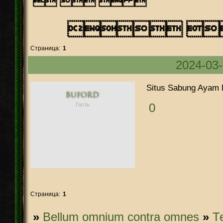
   
 
Страница:
1
2024-03-
Situs Sabung Ayam
Buford
0
Гость
Страница:
1
»
Bellum omnium contra omnes
»
­