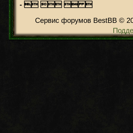
-    
Сервис форумов BestBB © 2
Подде