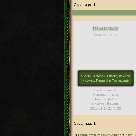
Страница:
1
Demiurge
Администратор
Я есмь Альфа и Омега, начало
и конец, Первый и Последний
Сообщений:
15
Уважение:
[+0/-0]
Позитив:
[+0/-0]
Последний визит:
2022-01-17 21:48:02
Страница:
1
»
Bellum omnium contra omnes
»
Здесь 