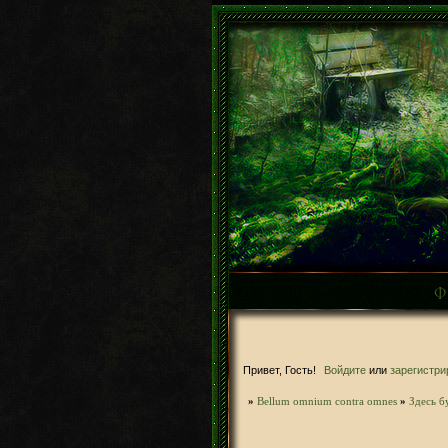
Ф
Привет, Гость!
Войдите
или
зарегистри
»
Bellum omnium contra omnes
»
Здесь б