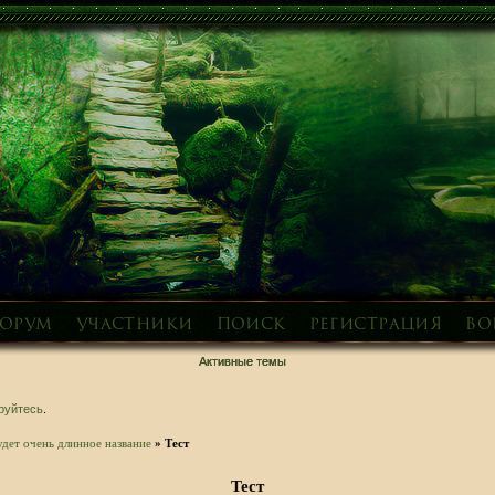
орум
Участники
Поиск
Регистрация
Во
Активные темы
руйтесь
.
удет очень длинное название
»
Тест
Тест